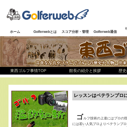
ホーム
Golferwebとは
スコア分析・管理
Golferweb通信
東西ゴルフ事情TOP
館長の紹介と挨拶
歴史
レッスンはベテランプロ
ゴ
ルフ技術の上達にはプロの
には若い人気プロよりベテランプロ