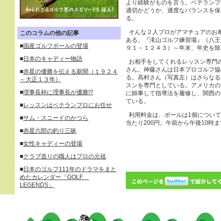
より経験がものを言う。ベテランプ
適切かどうか、適度なバランスを保
る。
そんな２人プロがアマチュアのお
このコラムの他の記事
ある。『滝山ゴルフ練習場』（八王
■
国産ゴルフボールの登場
９１－１２４３）～年末、年史を除
■
日本のキャディー物語
お相手をしてくれるレッスン専門
さん。神藤さんは日本プロゴルフ協
■
赤星の優勝を伝える新聞（１９２４
る。高村さん（写真左）はさらなる
～大正１３年）
スンを専門としている。アメリカの
■
理事長杯に理事長が優勝!?
に師事して指導法を履修し、関西の
ている。
■
レッスンはベテランプロにお任せ
利用料金は、ボールは1個について
■
サム・スニードのかつら
当たり200円。午前から午後10時
■
赤星六郎の釣り三昧
■
女性キャディーの登場
■
クラブ造りの職人はプロの元祖
■
日本のゴルフ111年のドラマをまと
めたカレンダー「GOLF
LEGENDS」