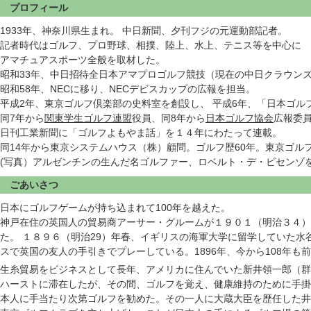
プロフィール
1933年、神奈川県生まれ。 中日新聞、夕刊フジの元運動部記者。
記者時代はゴルフ、プロ野球、相撲、陸上、水上、テニス等を中心に
アマチュアスポーツ全般を取材した。
昭和33年、中日招待全日本アマプロゴルフ競技（現在の中日クラウン
昭和58年、NECに移り、NECデビスカップの広報を担当。
平成2年、東京ゴルフ倶楽部の史料室を創設し、 平成6年、「日本ゴル
同7年から
関東学生ゴルフ連盟
役員、同8年から
日本ゴルフ協会
広報委員
日刊工業新聞に「ゴルフよもやま話」を１４年にわたって連載。
同14年から東京システムハウス（株）顧問。ゴルフ歴60年。東京ゴル
(写真）アルゼンチンの生んだ名ゴルファー、ロベルト・デ・ビセンゾ
ごあいさつ
日本にゴルフゲームが持ち込まれて100年を越えた。
神戸在住の英国人の貿易商アーサー・グルームが１９０１（明治３４）
た。 １８９６（明治29）年春、イギリスの海軍大学に留学していた
スで英国の友人の手引きでプレーしている。1896年、今から108年も
生糸貿易をビジネスとして長年、アメリカに住んでいた新井領一郎（群
ハーストに滞在したが、その間、ゴルフを覚え、健康維持のために手掛
本人に手当たり次第ゴルフを勧めた。その一人に大蔵大臣を歴任した井