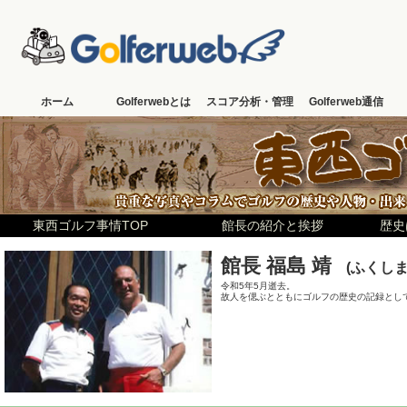
ホーム
Golferwebとは
スコア分析・管理
Golferweb通信
東西ゴルフ事情TOP
館長の紹介と挨拶
歴史
館長 福島 靖
(ふくしま
令和5年5月逝去。
故人を偲ぶとともにゴルフの歴史の記録とし