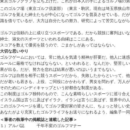
東京ゴルフクラブを立ち上げた。これが日本人の手によるゴルフ場の第
このゴルフ場（東京ゴルフ倶楽部）（東京・駒沢。現在は埼玉県狭山市
ゴルフを覚えた紳士たちが中心になってゴルフを普及させている。だが
識を借りているが、大方は自分たちの努力、研究によって苦労しながら
ゴルフは信頼の上に成り立つスポーツである。だから競技に審判はいな
紳士、淑女のスポーツといわれる由縁はここにある。
スコアを数えて優劣を競うので、ごまかしがあってはならない。
大切な思いやり
ゴルフゲームにおいては、常に他人を気遣う精神が肝要だ。他人に迷惑
ルールに厳格でなければならない。といわれると、なんだか、堅苦しい
果が出る。だが、努力を怠れば結果が悪いのはいうまでもない。
ゴルフは自然を相手に競うスポーツだから、失敗したからといって、他
だが老いも若きも、上役、ご同役にかかわらず、男女を問わず、万人が
そのためにハンディキャップという好都合な制度がある。
この制度はゴルフ独特のもので、こんな素晴らしいスポーツに巡り合え
イスラム国は言うに及ばずイラク、イランは言うに及ばず、世界中の人
このゴルフページを通してゴルフ愛好家の皆さんに、ちょっと珍しい史
あなたがより充実したゴルフライフをお送りになれるよう、編集子一同
＜筆者の執筆中の掲載誌と連載した記事＞
１）アルバ誌 千年不変のゴルフマナー