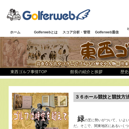
ホーム
Golferwebとは
スコア分析・管理
Golferweb通信
東西ゴルフ事情TOP
館長の紹介と挨拶
歴史
３６ホール競技と競技方
緑
の芝に勢いがついて、いよ
だ。そこで、関東地区にあるいくつ