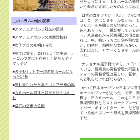
せたように１日、１８ホールの競技
いう概念が定着したかのように思え
日本のゴルフというスポーツが定
は、コースは１８ホールながら、１
このコラムの他の記事
３６ホールを回るのが恒例だった。
■
アマチュアゴルフ競技の消滅
色々あろうが、一番影響しているの
う。東京都心から関東周辺の倶楽部
■
アマチュアゴルフの東西対抗戦
れば、朝、暗いうちに自宅を飛び出
い。肉体的、精神的な負担も多い。
■
女子プロの夜明け時代
回ればよし、とすべく１８ホールの
■
勝てば賞金。負ければ『坊主頭！』
うだ。
～ゴルフ界にも存在した髪切りディ
マッチ!?
ナショナル選手権ですら、１日１
ている。従業員の労務管理の問題も
■
名手4パットで一躍名物ホールにな
ディーの労務管理は厳しい。昼食、
った17番
んと取らなければならない。
■
忘れ去られた日本のゴルフ発祥の地
かつて日本オープンや日本プロ選
ホールのプレーがあった。関東、関
■
３６ホール競技と競技方法のあれこ
権は１日３６ホール。これを２日で
れ
倶楽部競技ならストロークプレーに
■
猛打の空軍大佐殿
トパー、ポイントターニー、など規
ている他のプレーの形式を倶楽部側
ずだ。