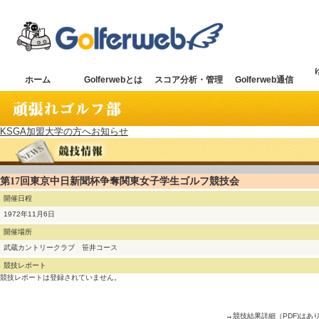
ホーム
Golferwebとは
スコア分析・管理
Golferweb通信
KSGA加盟大学の方へお知らせ
第17回東京中日新聞杯争奪関東女子学生ゴルフ競技会
開催日程
1972年11月6日
開催場所
武蔵カントリークラブ 笹井コース
競技レポート
競技レポートは登録されていません。
→競技結果詳細（PDF)はあ