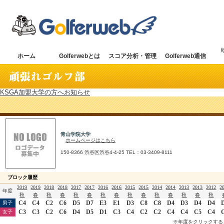
ホーム
Golferwebとは
スコア分析・管理
Golferweb通信
KSGA加盟大学の方へお知らせ
青山学院大学
ホームページはこちら
150-8366 渋谷区渋谷4-4-25 TEL：03-3409-8111
ブロック履歴
2019
2019
2018
2018
2017
2017
2016
2016
2015
2015
2014
2014
2013
2013
2012
2
年度
秋
春
秋
春
秋
春
秋
春
秋
春
秋
春
秋
春
秋
C4
C4
C2
C6
D5
D7
E3
E1
D3
C8
C8
D4
D3
D4
D4
男子
C3
C3
C2
C6
D4
D5
D1
C3
C4
C2
C2
C4
C4
C5
C4
女子
※年度をクリックする