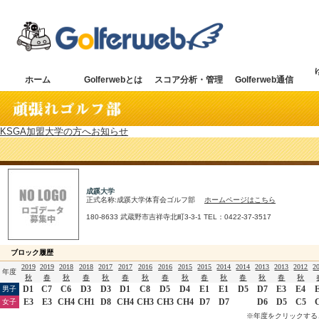
ホーム
Golferwebとは
スコア分析・管理
Golferweb通信
KSGA加盟大学の方へお知らせ
成蹊大学
正式名称:成蹊大学体育会ゴルフ部
ホームページはこちら
180-8633 武蔵野市吉祥寺北町3-3-1 TEL：0422-37-3517
ブロック履歴
2019
2019
2018
2018
2017
2017
2016
2016
2015
2015
2014
2014
2013
2013
2012
2
年度
秋
春
秋
春
秋
春
秋
春
秋
春
秋
春
秋
春
秋
D1
C7
C6
D3
D3
D1
C8
D5
D4
E1
E1
D5
D7
E3
E4
男子
E3
E3
CH4
CH1
D8
CH4
CH3
CH3
CH4
D7
D7
D6
D5
C5
女子
※年度をクリックする