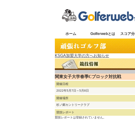
ホーム
Golferwebとは
スコア分
KSGA加盟大学の方へお知らせ
関東女子大学春季Cブロック対抗戦
開催日程
2022年5月7日～5月8日
開催場所
杉ノ郷カントリークラブ
競技レポート
競技レポートは登録されていません。