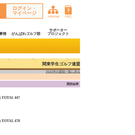
ログイン・
マイページ
sitemap
FAQ
サポーター
事情
がんばれゴルフ部
プロジェクト
関東学生ゴルフ連盟
2022年の競技一覧に戻る
競技結果
 TOTAL 447
 TOTAL 478