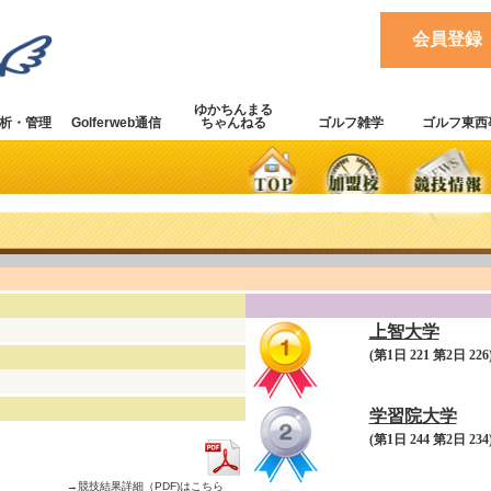
会員登録
ゆかちんまる
析・管理
Golferweb通信
ちゃんねる
ゴルフ雑学
ゴルフ東西
上智大学
(第1日 221 第2日 226)
学習院大学
(第1日 244 第2日 234)
→競技結果詳細（PDF)はこちら