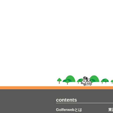
contents
Golferwebとは
東