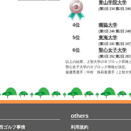
青山学院大学
(第1日 234 第2日 246)
4位
獨協大学
(第1日 246 第2日 240)
5位
東海大学
(第1日 241 第2日 247)
6位
聖心女子大学
(第1日 292 第2日 285)
以上の結果、上智大学のＢブロック昇格
聖心女子大学のＤブロック降格が決定。
最優秀選手：中村 珠莉香選手（上智大学
others
西ゴルフ事情
利用規約