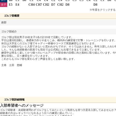
E5
E4
CH4
CH7
CH2
D7
CH2
D8
D8
女子
※年度をクリックする
ゴルフ部概要
創部
ゴルフ部紹介
ゴルフ部は現在男子19名女子1名の計20名で活動しています。
平日は週3回活動し、基礎体力作りや走りこみ、構内外の練習場で打撃・トレーニングを行います
休日は大学近くのゴルフ場でキャディー研修やコースで実践練習などを行います。
ゴルフの経験がないと入部できないと思われがちですが、そうではありません。昨年入部した9人
した。そんな未経験者の部員でも現在では公式戦にも出場できるまで上達しています。
練習中は明るく楽しくかつ個々のレベルアップや部全体の目標に向け真剣に取り組んでいます。今
勝を目指し、日々練習を行っていきます。
これからもゴルフ部を変わらずご声援を宜しくお願い致します。
主将 土田 悠輔
ゴルフ部詳細情報
入部希望者へのメッセージ
ゴルフ経験者・未経験者問わずゴルフをしてみたいという気持ちを持つ方是非入部してみませんか
経験者の方はレギュラーになれるよう日々の練習に励んでいく。