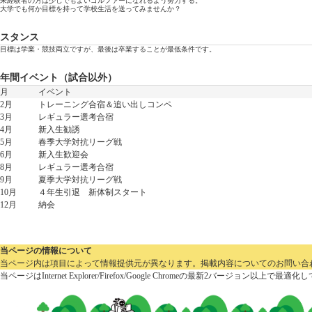
未経験者の方は少しでもよいゴルファーになれるよう努力する。
大学でも何か目標を持って学校生活を送ってみませんか？
スタンス
目標は学業・競技両立ですが、最後は卒業することが最低条件です。
年間イベント（試合以外）
月
イベント
2月
トレーニング合宿＆追い出しコンペ
3月
レギュラー選考合宿
4月
新入生勧誘
5月
春季大学対抗リーグ戦
6月
新入生歓迎会
8月
レギュラー選考合宿
9月
夏季大学対抗リーグ戦
10月
４年生引退 新体制スタート
12月
納会
当ページの情報について
当ページ内は項目によって情報提供元が異なります。掲載内容についてのお問い合わせは
当ページはInternet Explorer/Firefox/Google Chromeの最新2