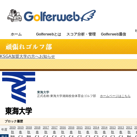
ホーム
Golferwebとは
スコア分析・管理
Golferweb通信
KSGA加盟大学の方へお知らせ
東海大学
正式名称:東海大学湘南校舎体育会ゴルフ部
ホームページはこちら
ブロック履歴
2019
2019
2018
2018
2017
2017
2016
2016
2015
2015
2014
2014
2013
2013
2012
2
年度
秋
春
秋
春
秋
春
秋
春
秋
春
秋
春
秋
春
秋
B8
C1
B8
C1
C4
C4
C2
C4
C5
C3
C3
C4
C2
C1
B6
男子