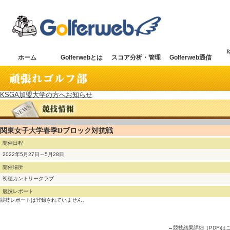
ホーム
Golferwebとは
スコア分析・管理
Golferweb通信
KSGA加盟大学の方へお知らせ
関東女子大学春季Dブロック対抗戦
開催日程
2022年5月27日～5月28日
開催場所
初穂カントリークラブ
競技レポート
競技レポートは登録されていません。
→競技結果詳細（PDF)は