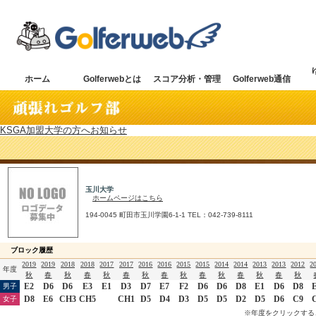
ホーム
Golferwebとは
スコア分析・管理
Golferweb通信
KSGA加盟大学の方へお知らせ
玉川大学
ホームページはこちら
194-0045 町田市玉川学園6-1-1 TEL：042-739-8111
ブロック履歴
2019
2019
2018
2018
2017
2017
2016
2016
2015
2015
2014
2014
2013
2013
2012
2
年度
秋
春
秋
春
秋
春
秋
春
秋
春
秋
春
秋
春
秋
E2
D6
D6
E3
E1
D3
D7
E7
F2
D6
D6
D8
E1
D6
D8
男子
D8
E6
CH3
CH5
CH1
D5
D4
D3
D5
D5
D2
D5
D6
C9
女子
※年度をクリックする