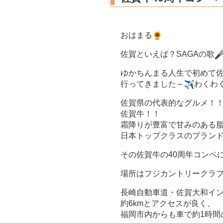
おはまる
佐賀といえば？SAGAの歌
ゆかちんまる人生で初めて
行ってきました～
わくわ
佐賀県の代表的なグルメ！
佐賀牛！！
霜降りが豊富で甘みのある
日本トップクラスのブラン
その佐賀牛の40周年コンペ
場所はフジカントリークラ
長崎自動車道・佐賀大和イ
約6kmとアクセスが良く、
福岡市内からも車で約1時間