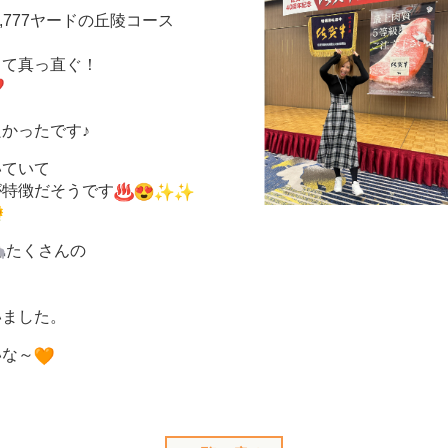
,777ヤードの丘陵コース
くて真っ直ぐ！
かったです♪
いていて
が特徴だそうです
たくさんの
！
いました。
いな～