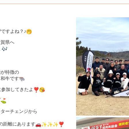
ですよね？♪
佐賀県へ
く
！
脂が特徴の
ド和牛です
に参加してきたよ
ブ
ンターチェンジから
の距離にあります