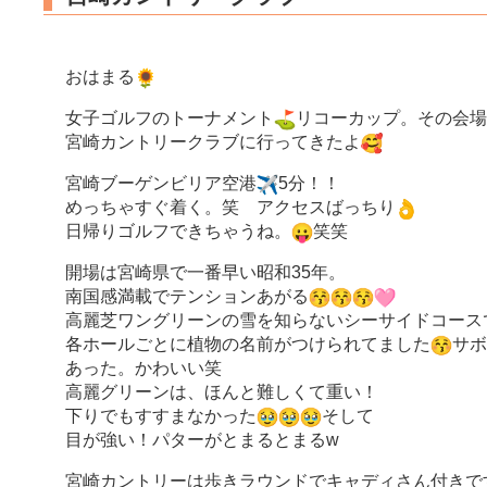
おはまる
女子ゴルフのトーナメント
リコーカップ。その会場
宮崎カントリークラブに行ってきたよ
宮崎ブーゲンビリア空港
5分！！
めっちゃすぐ着く。笑 アクセスばっちり
日帰りゴルフできちゃうね。
笑笑
開場は宮崎県で一番早い昭和35年。
南国感満載でテンションあがる
高麗芝ワングリーンの雪を知らないシーサイドコース
各ホールごとに植物の名前がつけられてました
サボ
あった。かわいい笑
高麗グリーンは、ほんと難しくて重い！
下りでもすすまなかった
そして
目が強い！パターがとまるとまるw
宮崎カントリーは歩きラウンドでキャディさん付きで