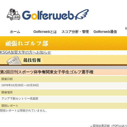
ホーム
Golferwebとは
スコア分析・管理
Golferweb通信
KSGA加盟大学の方へお知らせ
第2回日刊スポーツ杯争奪関東女子学生ゴルフ選手権
開催日程
1976年10月28日～10月29日
開催場所
アジア下館カントリー倶楽部
競技レポート
競技レポートは登録されていません。
→競技結果詳細（PDF)はあ