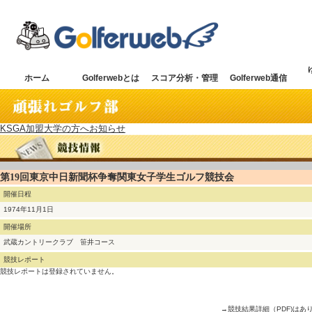
ホーム
Golferwebとは
スコア分析・管理
Golferweb通信
KSGA加盟大学の方へお知らせ
第19回東京中日新聞杯争奪関東女子学生ゴルフ競技会
開催日程
1974年11月1日
開催場所
武蔵カントリークラブ 笹井コース
競技レポート
競技レポートは登録されていません。
→競技結果詳細（PDF)はあ