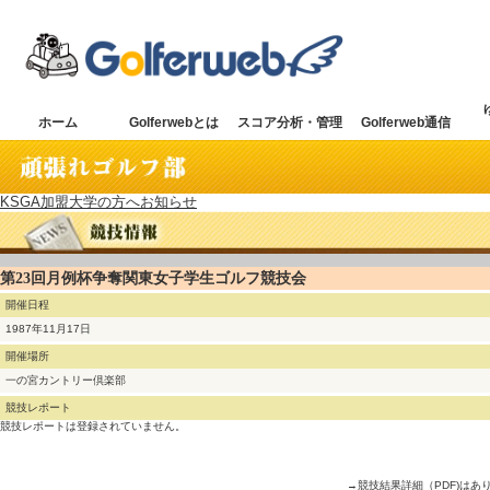
ホーム
Golferwebとは
スコア分析・管理
Golferweb通信
KSGA加盟大学の方へお知らせ
第23回月例杯争奪関東女子学生ゴルフ競技会
開催日程
1987年11月17日
開催場所
一の宮カントリー倶楽部
競技レポート
競技レポートは登録されていません。
→競技結果詳細（PDF)はあ