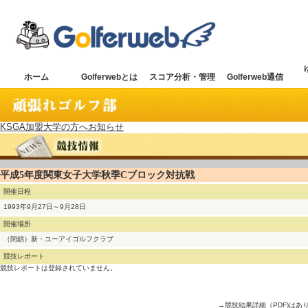
ホーム
Golferwebとは
スコア分析・管理
Golferweb通信
KSGA加盟大学の方へお知らせ
平成5年度関東女子大学秋季Cブロック対抗戦
開催日程
1993年9月27日～9月28日
開催場所
（閉鎖）新・ユーアイゴルフクラブ
競技レポート
競技レポートは登録されていません。
→競技結果詳細（PDF)はあ