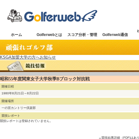
ホーム
Golferwebとは
スコア分析・管理
Golferweb通信
KSGA加盟大学の方へお知らせ
昭和55年度関東女子大学秋季Bブロック対抗戦
開催日程
1980年8月21日～8月22日
開催場所
一の宮カントリー倶楽部
競技レポート
競技レポートは登録されていません。
→競技結果詳細（PDF)はあ