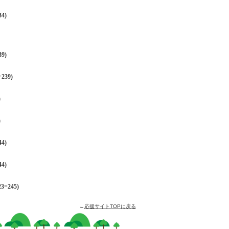
4)
9)
239)
)
)
4)
4)
=245)
←
応援サイトTOPに戻る