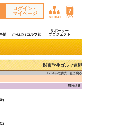
ログイン・
マイページ
sitemap
FAQ
サポーター
事情
がんばれゴルフ部
プロジェクト
関東学生ゴルフ連盟
1984年の競技一覧に戻る
競技結果
0)
2)