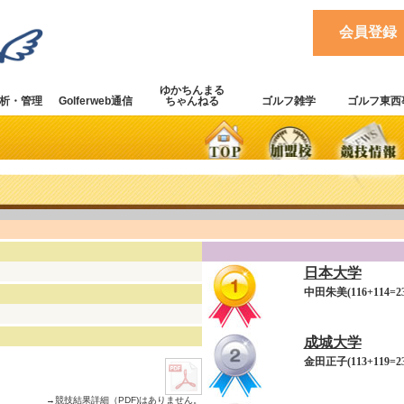
会員登録
ゆかちんまる
析・管理
Golferweb通信
ちゃんねる
ゴルフ雑学
ゴルフ東西
日本大学
中田朱美(116+114=23
成城大学
金田正子(113+119=23
→競技結果詳細（PDF)はありません。