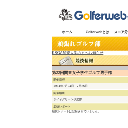
ホーム
Golferwebとは
スコア分
KSGA加盟大学の方へお知らせ
第22回関東女子学生ゴルフ選手権
開催日程
1984年7月24日～7月25日
開催場所
ダイヤグリーン倶楽部
競技レポート
競技レポートは登録されていません。