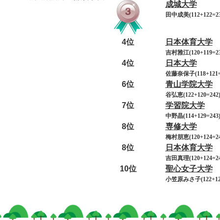
成城大学
田中成美(112+122=23
4位
日本体育大学
吉村雅江(120+119=23
4位
日本大学
佐藤奈保子(118+121=
6位
青山学院大学
谷弘恵(122+120=242
7位
学習院大学
中野晶(114+129=243
8位
専修大学
梅村朋恵(120+124=24
8位
日本体育大学
吉田真理(120+124=24
10位
聖心女子大学
小笠原みさ子(122+123