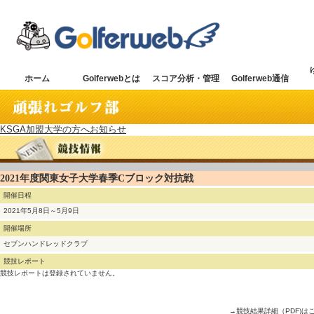
ホーム
Golferwebとは
スコア分析・管理
Golferweb通信
KSGA加盟大学の方へお知らせ
2021年度関東女子大学春季Cブロック対抗戦
開催日程
2021年5月8日～5月9日
開催場所
セブンハンドレッドクラブ
競技レポート
競技レポートは登録されていません。
→競技結果詳細（PDF)は