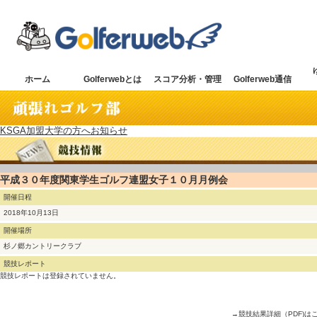
ホーム
Golferwebとは
スコア分析・管理
Golferweb通信
KSGA加盟大学の方へお知らせ
平成３０年度関東学生ゴルフ連盟女子１０月月例会
開催日程
2018年10月13日
開催場所
杉ノ郷カントリークラブ
競技レポート
競技レポートは登録されていません。
→競技結果詳細（PDF)は