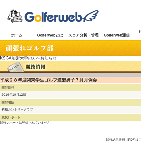
ホーム
Golferwebとは
スコア分析・管理
Golferweb通信
KSGA加盟大学の方へお知らせ
平成２８年度関東学生ゴルフ連盟男子７月月例会
開催日程
2016年10月12日
開催場所
初穂カントリークラブ
競技レポート
競技レポートは登録されていません。
→競技結果詳細（PDF)は