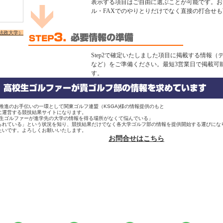
表示する項目はご自由に選ぶことが可能です。お
ル・FAXでのやりとりだけでなく直接の打合せ
法政大学）
Step2で確定いたしました項目に掲載する情報（
など）をご準備ください。最短3営業日で掲載可
す。
推進のお手伝いの一環として関東ゴルフ連盟（KSGA)様の情報提供のもと
に運営する競技結果サイトになります。
校生ゴルファーが進学先の大学の情報を得る場所がなくて悩んでいる」
られている」という状況を知り、競技結果だけでなく各大学ゴルフ部の情報を提供開始する運びにな
たいです。よろしくお願いいたします。
お問合せはこちら