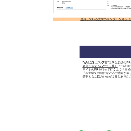
登録している大学のサンプルを見る（
”がんばれゴルフ部”
は学生競技のPR
東京システムハウス（株）
にて独自
サイトのPRを行って行く上で「高
「各大学での問合せ対応で時間が取
是非ともご協力いただけるとありが