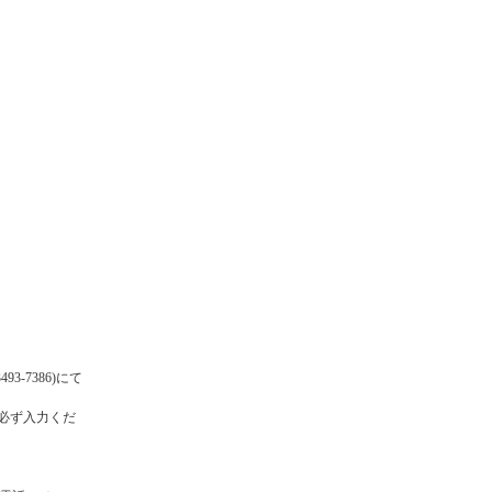
93-7386)にて
必ず入力くだ