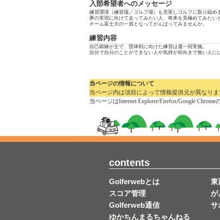
入部希望者へのメッセージ
練習環境（練習場／ゴルフ場）も充実しゴルフに取り組め
夢の実現に向けて走ってみたい人、将来を見極めてみたい
チーム富士大の一員となってがんばってみませんか。
練習内容
自己鍛錬が主で、団体戦に向けた練習は週一回実施。
自分で自分のことができない人や気持が前向きで無い人に
当ページの情報について
当ページ内は項目によって情報提供元が異なります。
当ページはInternet Explorer/Firefo
contents
Golferwebとは
東
スコア管理
が
Golferweb通信
サ
ゆかちんまるちゃんねる