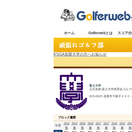
ホーム
Golferwebとは
スコア分
KSGA加盟大学の方へお知らせ
富士大学
正式名称:富士大学体育会ゴ
025-0025 花巻市下根子４５０－３
ブロック履歴
2019
2019
2018
2018
2017
2017
2016
2016
201
年度
秋
春
秋
春
秋
春
秋
春
秋