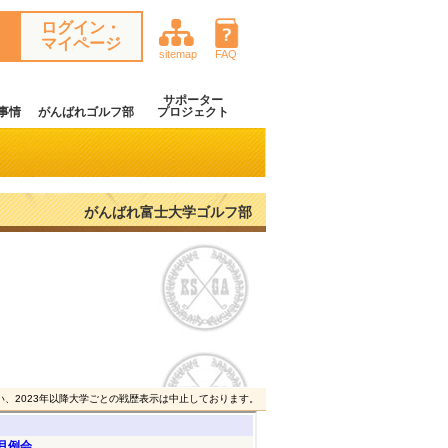
ログイン・
マイページ
sitemap
FAQ
サポーター
事情
がんばれゴルフ部
プロジェクト
がんばれ富士大学ゴルフ部
い、2023年以降大学ごとの戦歴表示は中止しております。