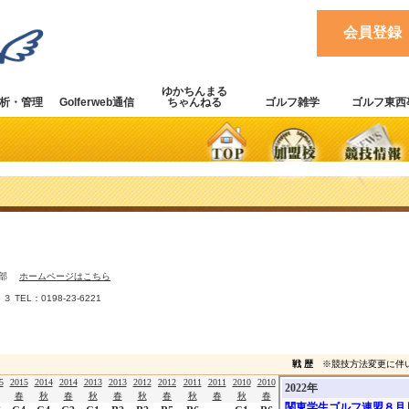
会員登録
ゆかちんまる
析・管理
Golferweb通信
ちゃんねる
ゴルフ雑学
ゴルフ東西
ルフ部
ホームページはこちら
 TEL：0198-23-6221
戦 歴
※競技方法変更に伴
5
2015
2014
2014
2013
2013
2012
2012
2011
2011
2010
2010
春
秋
春
秋
春
秋
春
秋
春
秋
春