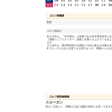
D6
D3
D5
D5
E6
E2
D2
C1
B
男子
C4
C4
C4
C5
C2
C1
B6
C6
D
女子
ゴルフ部概要
創部
ゴルフ部紹介
富士大学は、「宮沢賢治」の故郷である岩手県花巻市に在
（国際リニアコライダー）誘致に名乗りを上げている北上
ます。
また近年は、硬式野球部が全国的に注目を集める活躍を見
Bブロックの上位に位置できる実力をつけ、周囲からも注
ゴルフ部詳細情報
スローガン
明るく元気よく、周囲の人達に感謝の気持ちを持って生き