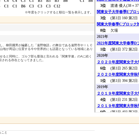
6
C4
C4
C3
C1
B3
B3
B5
B6
C1
B6
4
C1
C1
B6
C3
C3
C3
C12
※年度をクリックすると順位一覧を表示します。
し、柳田國男が編纂した「遠野物語」の舞台である遠野市やＩＬＣ
山地が周辺に位置する今や世界的にも話題となっている地域にあり
せると同時に、ゴルフ部も最強と言われる「関東学連」のAに続く
目される存在となってきました。
ること