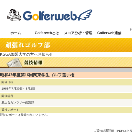
ホーム
Golferwebとは
スコア分析・管理
Golferweb通信
KSGA加盟大学の方へお知らせ
昭和43年度第16回関東学生ゴルフ選手権
開催日程
1968年7月30日～8月2日
開催場所
鷹之台カンツリー倶楽部
競技レポート
競技レポートは登録されていません。
→競技結果詳細（PDF)はあ