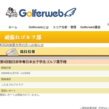
ホーム
Golferwebとは
スコア分析・管理
Golferweb通信
KSGA加盟大学の方へお知らせ
第9回朝日杯争奪日本女子学生ゴルフ選手権
開催日程
2006年11月7日～11月8日
開催場所
こだまゴルフクラブ
競技レポート
競技レポートは登録されていません。
→競技結果詳細（PDF)は