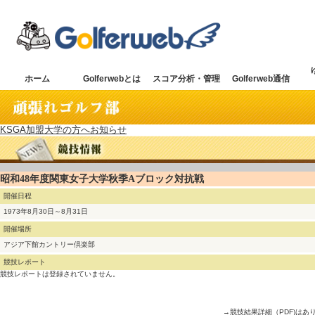
ホーム
Golferwebとは
スコア分析・管理
Golferweb通信
KSGA加盟大学の方へお知らせ
昭和48年度関東女子大学秋季Aブロック対抗戦
開催日程
1973年8月30日～8月31日
開催場所
アジア下館カントリー倶楽部
競技レポート
競技レポートは登録されていません。
→競技結果詳細（PDF)はあ