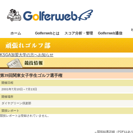
ホーム
Golferwebとは
スコア分析・管理
Golferweb通信
KSGA加盟大学の方へお知らせ
第39回関東女子学生ゴルフ選手権
開催日程
2001年7月10日～7月13日
開催場所
ダイヤグリーン倶楽部
競技レポート
競技レポートは登録されていません。
→競技結果詳細（PDF)はあ