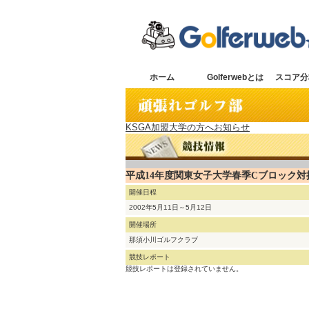
ホーム
Golferwebとは
スコア分
KSGA加盟大学の方へお知らせ
平成14年度関東女子大学春季Cブロック対
開催日程
2002年5月11日～5月12日
開催場所
那須小川ゴルフクラブ
競技レポート
競技レポートは登録されていません。