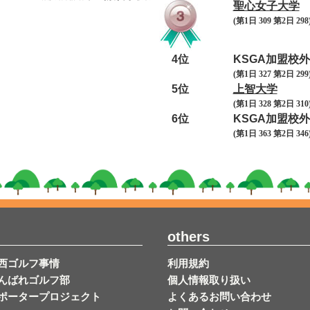
聖心女子大学
(第1日 309 第2日 298)
4位
KSGA加盟校外
(第1日 327 第2日 2
5位
上智大学
(第1日 328 第2日 310)
6位
KSGA加盟校外
(第1日 363 第2日 3
others
西ゴルフ事情
利用規約
んばれゴルフ部
個人情報取り扱い
ポータープロジェクト
よくあるお問い合わせ