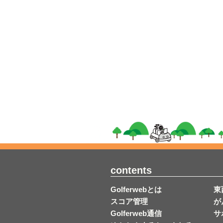
contents
Golferwebとは
東
スコア管理
が
Golferweb通信
サ