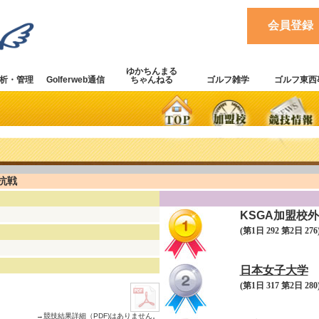
会員登録
ゆかちんまる
析・管理
Golferweb通信
ちゃんねる
ゴルフ雑学
ゴルフ東西
抗戦
KSGA加盟校外
(第1日 292 第2日 2
日本女子大学
(第1日 317 第2日 280)
→競技結果詳細（PDF)はありません。