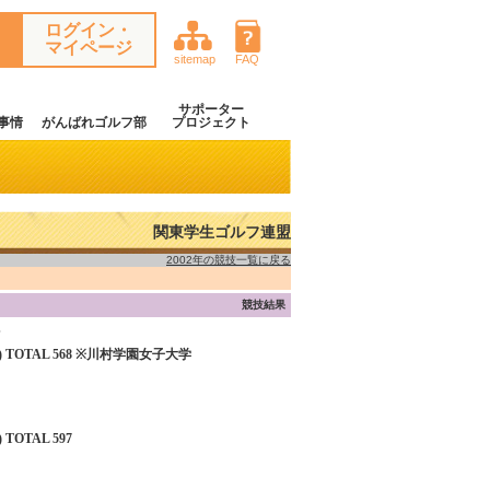
ログイン・
マイページ
sitemap
FAQ
サポーター
事情
がんばれゴルフ部
プロジェクト
関東学生ゴルフ連盟
2002年の競技一覧に戻る
競技結果
76) TOTAL 568 ※川村学園女子大学
 TOTAL 597