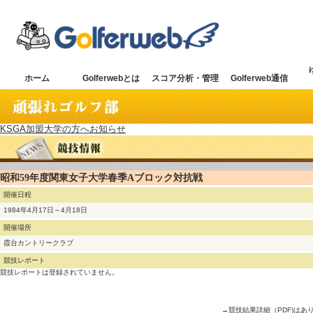
ホーム
Golferwebとは
スコア分析・管理
Golferweb通信
KSGA加盟大学の方へお知らせ
昭和59年度関東女子大学春季Aブロック対抗戦
開催日程
1984年4月17日～4月18日
開催場所
霞台カントリークラブ
競技レポート
競技レポートは登録されていません。
→競技結果詳細（PDF)はあ