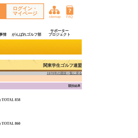
ログイン・
マイページ
sitemap
FAQ
サポーター
事情
がんばれゴルフ部
プロジェクト
関東学生ゴルフ連盟
1976年の競技一覧に戻る
競技結果
 TOTAL 858
 TOTAL 860