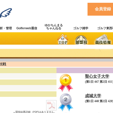
会員登録
ゆかちんまる
析・管理
Golferweb通信
ちゃんねる
ゴルフ雑学
ゴルフ東西
抗戦
聖心女子大学
(第1日 447 第2日 411)
成城大学
(第1日 440 第2日 420)
→競技結果詳細（PDF)はありません。