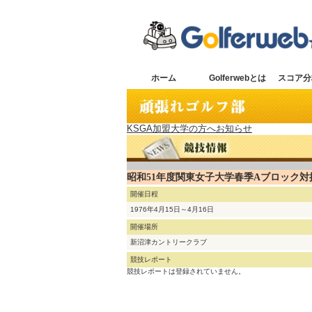
ホーム
Golferwebとは
スコア分
KSGA加盟大学の方へお知らせ
昭和51年度関東女子大学春季Aブロック対
開催日程
1976年4月15日～4月16日
開催場所
新沼津カントリークラブ
競技レポート
競技レポートは登録されていません。