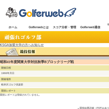
ホーム
Golferwebとは
スコア分析・管理
Golferweb通信
KSGA加盟大学の方へお知らせ
昭和41年度関東大学対抗秋季Bブロックリーグ戦
開催日程
1966年月日
開催場所
軽井沢ゴルフ倶楽部
競技レポート
競技レポートは登録されていません。
→競技結果詳細（PDF)はあ