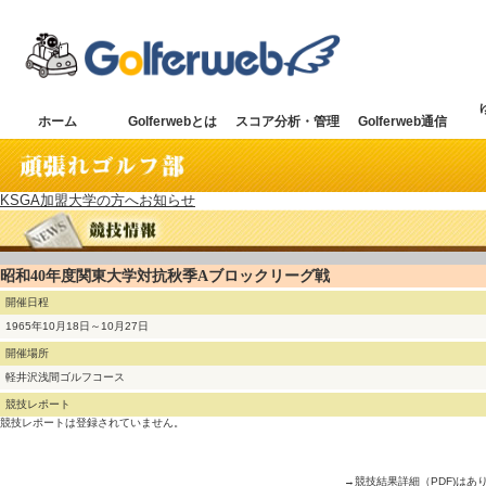
ホーム
Golferwebとは
スコア分析・管理
Golferweb通信
KSGA加盟大学の方へお知らせ
昭和40年度関東大学対抗秋季Aブロックリーグ戦
開催日程
1965年10月18日～10月27日
開催場所
軽井沢浅間ゴルフコース
競技レポート
競技レポートは登録されていません。
→競技結果詳細（PDF)はあ