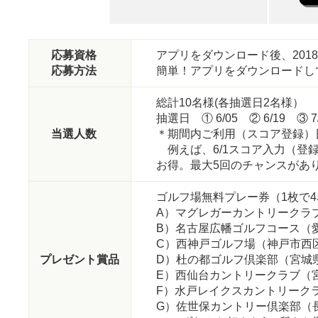
応募資格
アプリをダウンロード後、201
応募方法
簡単！アプリをダウンロードし
総計10名様(各抽選日2名様）
抽選日 ① 6/05 ② 6/19 ③ 7/
当選人数
＊期間内ご利用（スコア登録）
例えば、6/1スコア入力（登
お得。最大5回のチャンスがあ
ゴルフ場無料プレー券（1枚で
A）マグレガーカントリークラ
B）名古屋広幡ゴルフコース（
C）西神戸ゴルフ場（神戸市西
プレゼント賞品
D）杜の都ゴルフ倶楽部（宮城
E）西仙台カントリークラブ（
F）水戸レイクスカントリーク
G）佐世保カントリー倶楽部（