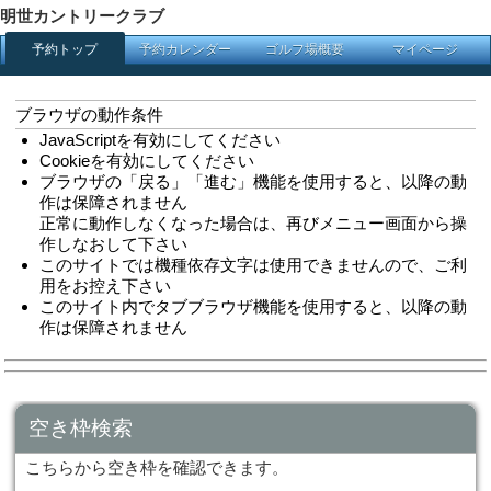
明世カントリークラブ
予約カレンダー
ゴルフ
予約トップ
ブラウザの動作条件
JavaScriptを有効にしてください
Cookieを有効にしてください
ブラウザの「戻る」「進む」機能を
作は保障されません
正常に動作しなくなった場合は、再
作しなおして下さい
このサイトでは機種依存文字は使用
用をお控え下さい