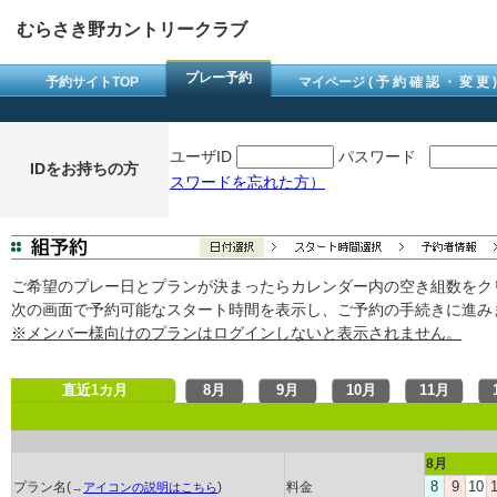
むらさき野カントリークラブ
プレー予約
予約サイトTOP
マイページ ( 予 約 確 認 ・ 変 更 )
ユーザID
パスワード
IDをお持ちの方
スワードを忘れた方）
ご希望のプレー日とプランが決まったらカレンダー内の空き組数をク
次の画面で予約可能なスタート時間を表示し、ご予約の手続きに進み
※メンバー様向けのプランはログインしないと表示されません。
直近1カ月
8月
9月
10月
11月
8月
8
9
10
1
プラン名(
)
料金
→
アイコンの説明はこちら