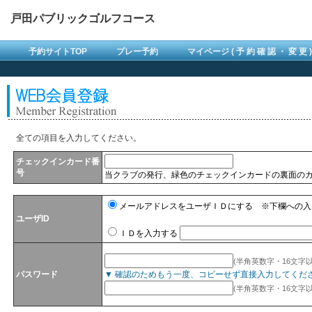
戸田パブリックゴルフコース
予約サイトTOP
プレー予約
マイページ ( 予 約 確 認 ・ 変 更 )
全ての項目を入力してください。
チェックインカード番
号
当クラブの発行、緑色のチェックインカードの裏面のカ
メールアドレスをユーザＩＤにする ※下欄への入
ユーザID
ＩＤを入力する
(半角英数字・16文字以
パスワード
▼ 確認のためもう一度、コピーせず直接入力してくだ
(半角英数字・16文字以