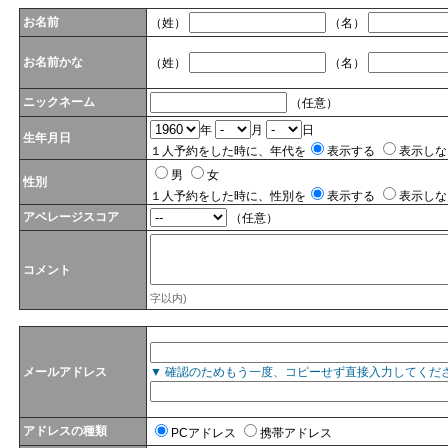
お名前
（姓）
（名）
お名前かな
（姓）
（名）
ニックネーム
（任意）
年
月
日
生年月日
１人予約をした時に、年代を
表示する
表示しな
男
女
性別
１人予約をした時に、性別を
表示する
表示しな
アベレージスコア
（任意）
コメント
字以内)
メールアドレス
▼ 確認のためもう一度、コピーせず直接入力してくだ
アドレスの種類
PCアドレス
携帯アドレス