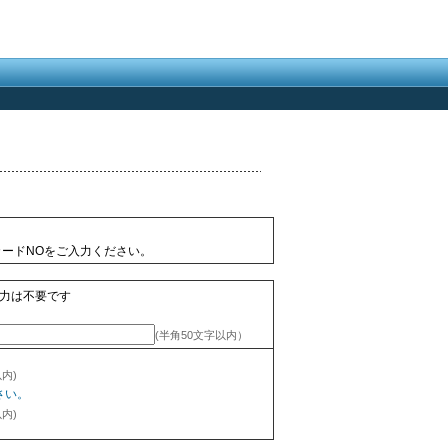
ードNOをご入力ください。
力は不要です
(半角50文字以内）
内)
さい。
内)