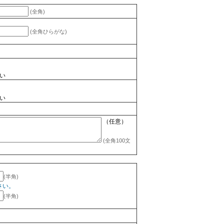
(全角)
(全角ひらがな)
い
い
（任意）
(全角100文
(半角)
さい。
(半角)