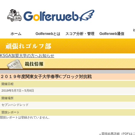
ホーム
Golferwebとは
スコア分析・管理
Golferweb通信
KSGA加盟大学の方へお知らせ
２０１９年度関東女子大学春季Cブロック対抗戦
開催日程
2019年5月7日～5月8日
開催場所
セブンハンドレッド
競技レポート
競技レポートは登録されていません。
→競技結果詳細（PDF)は