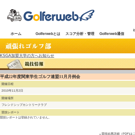
ホーム
Golferwebとは
スコア分析・管理
Golferweb通信
KSGA加盟大学の方へお知らせ
平成22年度関東学生ゴルフ連盟11月月例会
開催日程
2010年11月2日
開催場所
フレンドシップカントリークラブ
競技レポート
競技レポートは登録されていません。
→競技結果詳細（PDF)は