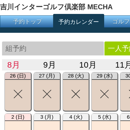
吉川インターゴルフ倶楽部 MECHA
予約トップ
ゴルフ
予約カレンダー
組予約
一人予
8月
9月
10月
11
26 (日)
27 (月)
28 (火)
29 (水)
3
2 (日)
3 (月)
4 (火)
5 (水)
6