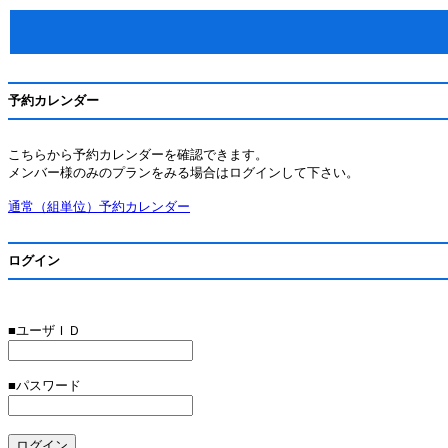
予約カレンダー
こちらから予約カレンダーを確認できます。
メンバー様のみのプランをみる場合はログインして下さい。
通常（組単位）予約カレンダー
ログイン
■ユーザＩＤ
■パスワード