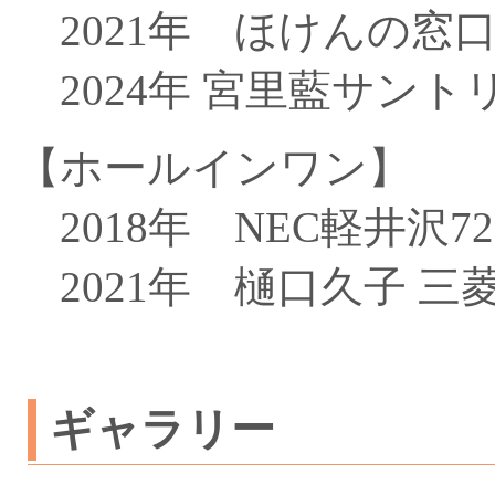
賞金総額：￥150,000,000
2021年 ほけんの窓
結果
1 R
2 R
3
2024年 宮里藍サント
スコア
74( +2 )
76( +4 )
81 (
■NTTドコモビジネスレディス
【ホールインワン】
2026年4月30日-5月3日
浜野ゴルフクラブ(千葉県) / 6,704Yards Par72(36,36)
2018年 NEC軽井沢72
賞金総額：￥120,000,000
結果
1 R
2
2021年 樋口久子 三菱
スコア
75( +3 )
76(
■KKT杯バンテリンレディスオープン
2026年4月17日-4月19日
ギャラリー
熊本空港カントリークラブ(熊本県) / 6,595Yards Par72(3
賞金総額：￥100,000,000
結果
1 R
2 R