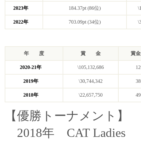
2026年5月21日-5月24日
2023年
184.37pt (86位)
\
袖ヶ浦カンツリークラブ 袖ヶ浦コース(千葉県) / 6,732Yards 
賞金総額：￥100,000,000
2022年
703.09pt (34位)
\
結果
1 R
2 R
スコア
72( 0 )
76 ( +4 )
年 度
賞 金
賞金
■Ｓｋｙ ＲＫＢレディスクラシック
2026年5月15日-5月17日
2020-21年
\105,132,686
1
福岡雷山ゴルフ倶楽部(福岡県) / 6,490Yards Par72(36,36
賞金総額：￥120,000,000
2019年
\30,744,342
3
結果
1 R
2
2018年
\22,657,750
4
スコア
72( 0 )
75(
【優勝トーナメント】
■【公式競技】ワールドレディスチャンピオンシップ サ
2026年5月7日-5月10日
2018年 CAT Ladies
茨城ゴルフ倶楽部 西コース(茨城県) / 6,718Yards Par72(36