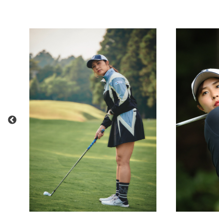
スコア
74( +2 )
69 ( -3 )
■富士フイルム・スタジオアリス女子オープン
2026年4月10日-4月12日
石坂ゴルフ倶楽部(埼玉県) / 6,580Yards Par72(36,36)
賞金総額：￥100,000,000
結果
1 R
スコア
70( -2 )
76
■ヤマハレディースオープン葛城
2026年4月2日-4月5日
葛城ゴルフ倶楽部 山名コース(静岡県) / 6,510Yards Par72
賞金総額：￥100,000,000
結果
1 R
2
スコア
78( +6 )
76( 