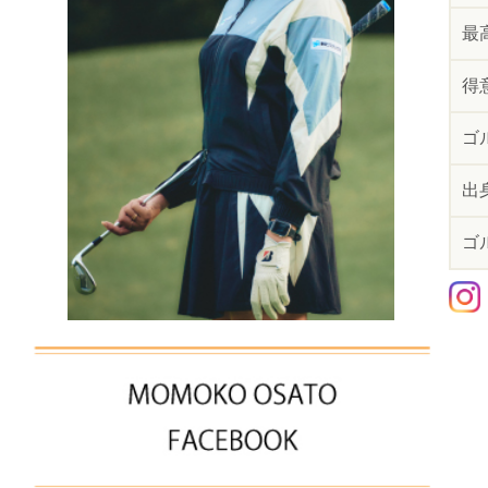
最
得
ゴ
出
ゴ